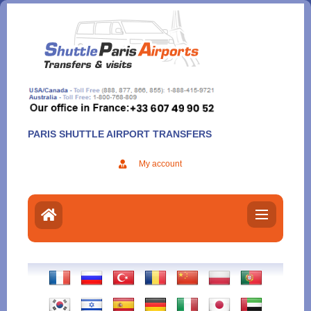
Aller
au
contenu
PARIS SHUTTLE AIRPORT TRANSFERS
My account