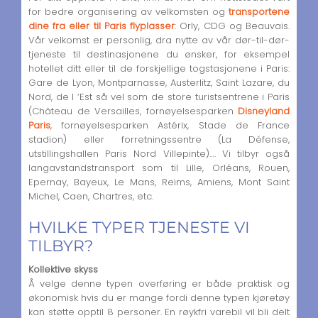
for bedre organisering av velkomsten og
transportene
dine fra eller til Paris flyplasser
: Orly, CDG og Beauvais.
Vår velkomst er personlig, dra nytte av vår dør-til-dør-
tjeneste til destinasjonene du ønsker, for eksempel
hotellet ditt eller til de forskjellige togstasjonene i Paris:
Gare de Lyon, Montparnasse, Austerlitz, Saint Lazare, du
Nord, de l ‘Est så vel som de store turistsentrene i Paris
(Château de Versailles, fornøyelsesparken
Disneyland
Paris
, fornøyelsesparken Astérix, Stade de France
stadion) eller forretningssentre (La Défense,
utstillingshallen Paris Nord Villepinte)…. Vi tilbyr også
langavstandstransport som til Lille, Orléans, Rouen,
Epernay, Bayeux, Le Mans, Reims, Amiens, Mont Saint
Michel, Caen, Chartres, etc.
HVILKE TYPER TJENESTE VI
TILBYR?
Kollektive skyss
Å velge denne typen overføring er både praktisk og
økonomisk hvis du er mange fordi denne typen kjøretøy
kan støtte opptil 8 personer. En røykfri varebil vil bli delt