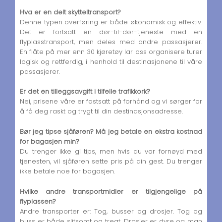
Hva er en delt skytteltransport?
Denne typen overføring er både økonomisk og effektiv.
Det er fortsatt en dør-til-dør-tjeneste med en
flyplasstransport, men deles med andre passasjerer.
En flåte på mer enn 30 kjøretøy lar oss organisere turer
logisk og rettferdig, i henhold til destinasjonene til våre
passasjerer.
Er det en tilleggsavgift i tilfelle trafikkork?
Nei, prisene våre er fastsatt på forhånd og vi sørger for
å få deg raskt og trygt til din destinasjonsadresse.
Bør jeg tipse sjåføren? Må jeg betale en ekstra kostnad
for bagasjen min?
Du trenger ikke gi tips, men hvis du var fornøyd med
tjenesten, vil sjåføren sette pris på din gest. Du trenger
ikke betale noe for bagasjen.
Hvilke andre transportmidler er tilgjengelige på
flyplassen?
Andre transporter er: Tog, busser og drosjer. Tog og
buss er både slitsomt og tregt. Drosjer er dyre og man