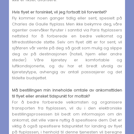
Hvis flyet er forsinket, vil jeg fortsatt bli forventet?
Fly kommer noen ganger tidlig eller sent, spesielt på
Charles de Gaulle flyplass. Men ikke bekymre deg, våre
agenter overvåker flyruter i sanntid via Paris flyplassers
nettsted for å forberede en bedre velkomst og
tilfredsstillende støtte. Selv om flyet ditt er for sent, vil
sjåføren vår vente på deg så godt som mulig og slippe
deg av på destinasjonen (hotell, hjem eller andre
steder). Våre kjøretøy er komfortable og
luftkondisjonerte, og du har et bredt utvalg av
kjøretøytype, avhengig av antall passasjerer og det
tildelte budsjettet.
Må bestillingen min inneholde omtale av ankomsttiden
til flyet eller ønsket tidspunkt for mottak?
For å bedre forberede velkomsten og organisere
transporten fra flyplassen, vil du i den elektroniske
bestillingsprosessen bli bedt om informasjon om din
ankomst, det ville være nyttig å spesifisere dem. Det er
viktig å også spesifisere tidspunktet for landing av flyet
på flyplassen, i henhold til denne tjenesten vil beregne