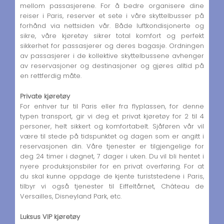
mellom passasjerene. For å bedre organisere dine
reiser i Paris, reserver et sete i våre skyttelbusser på
forhånd via nettsiden vår. Både luftkondisjonerte og
sikre, våre kjøretøy sikrer total komfort og perfekt
sikkerhet for passasjerer og deres bagasje. Ordningen
av passasjerer i de kollektive skyttelbussene avhenger
av reservasjoner og destinasjoner og gjøres alltid på
en rettferdig måte.
Private kjøretøy
For enhver tur til Paris eller fra flyplassen, for denne
typen transport, gir vi deg et privat kjøretøy for 2 til 4
personer, helt sikkert og komfortabelt. Sjåføren vår vil
være til stede på tidspunktet og dagen som er angitt i
reservasjonen din. Våre tjenester er tilgjengelige for
deg 24 timer i døgnet, 7 dager i uken. Du vil bli hentet i
nyere produksjonsbiler for en privat overføring. For at
du skal kunne oppdage de kjente turiststedene i Paris,
tilbyr vi også tjenester til Eiffeltårnet, Château de
Versailles, Disneyland Park, etc.
Luksus VIP kjøretøy