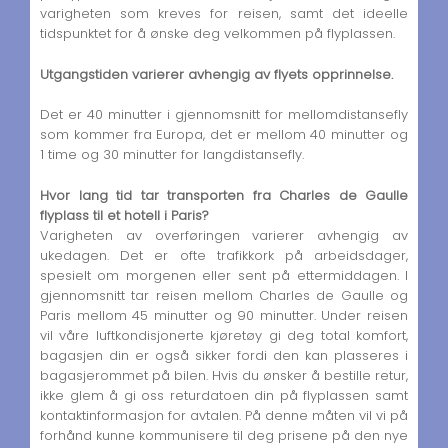
varigheten som kreves for reisen, samt det ideelle
tidspunktet for å ønske deg velkommen på flyplassen.
Utgangstiden varierer avhengig av flyets opprinnelse.
Det er 40 minutter i gjennomsnitt for mellomdistansefly
som kommer fra Europa, det er mellom 40 minutter og
1 time og 30 minutter for langdistansefly.
Hvor lang tid tar transporten fra Charles de Gaulle
flyplass til et hotell i Paris?
Varigheten av overføringen varierer avhengig av
ukedagen. Det er ofte trafikkork på arbeidsdager,
spesielt om morgenen eller sent på ettermiddagen. I
gjennomsnitt tar reisen mellom Charles de Gaulle og
Paris mellom 45 minutter og 90 minutter. Under reisen
vil våre luftkondisjonerte kjøretøy gi deg total komfort,
bagasjen din er også sikker fordi den kan plasseres i
bagasjerommet på bilen. Hvis du ønsker å bestille retur,
ikke glem å gi oss returdatoen din på flyplassen samt
kontaktinformasjon for avtalen. På denne måten vil vi på
forhånd kunne kommunisere til deg prisene på den nye