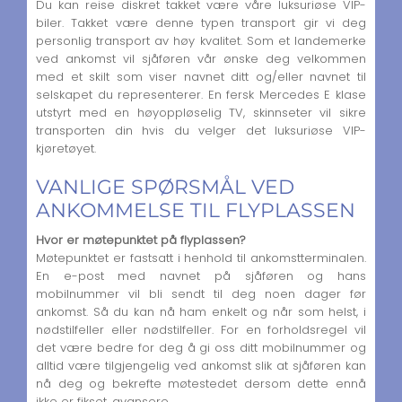
Du kan reise diskret takket være våre luksuriøse VIP-
biler. Takket være denne typen transport gir vi deg
personlig transport av høy kvalitet. Som et landemerke
ved ankomst vil sjåføren vår ønske deg velkommen
med et skilt som viser navnet ditt og/eller navnet til
selskapet du representerer. En fersk Mercedes E klase
utstyrt med en høyoppløselig TV, skinnseter vil sikre
transporten din hvis du velger det luksuriøse VIP-
kjøretøyet.
VANLIGE SPØRSMÅL VED
ANKOMMELSE TIL FLYPLASSEN
Hvor er møtepunktet på flyplassen?
Møtepunktet er fastsatt i henhold til ankomstterminalen.
En e-post med navnet på sjåføren og hans
mobilnummer vil bli sendt til deg noen dager før
ankomst. Så du kan nå ham enkelt og når som helst, i
nødstilfeller eller nødstilfeller. For en forholdsregel vil
det være bedre for deg å gi oss ditt mobilnummer og
alltid være tilgjengelig ved ankomst slik at sjåføren kan
nå deg og bekrefte møtestedet dersom dette ennå
ikke er fikset. avansere.