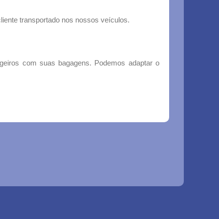
iente transportado nos nossos veículos.
ageiros com suas bagagens. Podemos adaptar o
Sitemap
Sign up