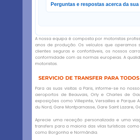
Perguntas e respostas acerca da sua 
A nossa equipa é composta por motoristas profiss
anos de produção. Os veículos que operamos s
clientes seguras e confortáveis, os nossos ca
conformidade com as normas europeias. A quali
motoristas.
SERVICIO DE TRANSFER PARA TODO
Para as suas visitas a Paris, informe-se no nos
aeroportos de Beauvais, Orly e Charles de Gau
exposições como Villepinte, Versailles e Parqu
du Nord, Gare Montparnasse, Gare Saint Lazare, Gar
Aprecie uma receção personalizada e uma viage
transfers para a maioria das vilas turísticas com
como Borgonha e Normândia.