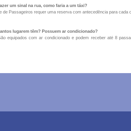
zer um sinal na rua, como faria a um táxi?
 de Passageiros requer uma reserva com antecedência para cada cl
uantos lugarem têm? Possuem ar condicionado?
São equipados com ar condicionado e podem receber até 8 pass
 Us
FAQ
Paris Airport transfer rates
Book this visit now