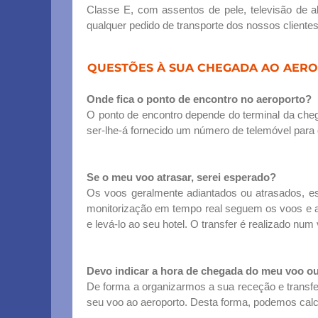
Classe E, com assentos de pele, televisão de 
qualquer pedido de transporte dos nossos clientes
QUESTÕES À SUA CHEGADA AO AERO
Onde fica o ponto de encontro no aeroporto?
O ponto de encontro depende do terminal da cheg
ser-lhe-á fornecido um número de telemóvel para 
Se o meu voo atrasar, serei esperado?
Os voos geralmente adiantados ou atrasados, es
monitorização em tempo real seguem os voos e a
e levá-lo ao seu hotel. O transfer é realizado nu
Devo indicar a hora de chegada do meu voo o
De forma a organizarmos a sua receção e transfe
seu voo ao aeroporto. Desta forma, podemos calcu