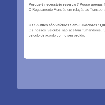
Porque é necessário reservar? Posso apenas fa
O Regulamento Francês em relação ao Transporte
Os Shuttles são veículos Sem-Fumadores? Q
Os nossos veículos não aceitam fumandores. 
veículo de acordo com o seu pedido.
Paris city vision shuttle
About Us
Contact