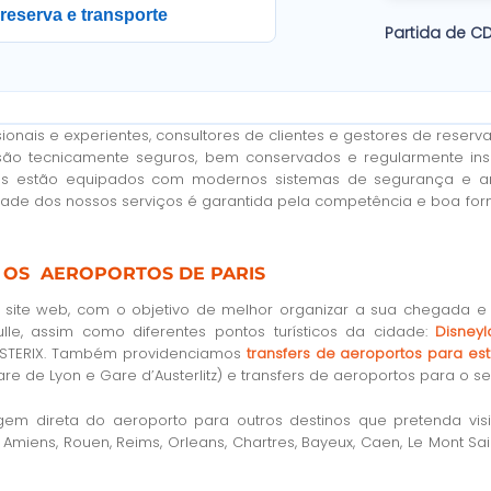
reserva e transporte
Partida de C
ionais e experientes, consultores de clientes e gestores de reser
ão tecnicamente seguros, bem conservados e regularmente insp
rros estão equipados com modernos sistemas de segurança e ar
dade dos nossos serviços é garantida pela competência e boa f
S OS AEROPORTOS DE PARIS
so site web, com o objetivo de melhor organizar a sua chegada 
lle, assim como diferentes pontos turísticos da cidade:
Disneyl
e ASTERIX. Também providenciamos
transfers de aeroportos para e
e de Lyon e Gare d’Austerlitz) e transfers de aeroportos para o se
m direta do aeroporto para outros destinos que pretenda visi
o Amiens, Rouen, Reims, Orleans, Chartres, Bayeux, Caen, Le Mont S