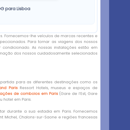
DG para Lisboa
vas. Fornecemos-lhe veículos de marcas recentes e
eccionados. Para tornar as viagens dos nossos
 condicionado. As nossas instalações estão em
ormação dos nossos cuidadosamente selecionados
e partida para as diferentes destinações como os
and Paris
Ressort Hotels, museus e espaços de
stações de comboios em Paris
(Gare de l’Est, Gare
u hotel em Paris.
tar durante a sua estadia em Paris. Fornecemos
aint Michel, Chalons-sur-Saone e regiões francesas