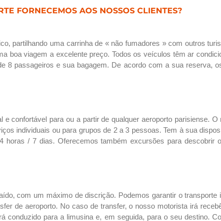
ORTE FORNECEMOS AOS NOSSOS CLIENTES?
mico, partilhando uma carrinha de « não fumadores » com outros tur
: uma boa viagem a excelente preço. Todos os veículos têm ar condi
 de 8 passageiros e sua bagagem. De acordo com a sua reserva, os
 e confortável para ou a partir de qualquer aeroporto parisiense. O
rviços individuais ou para grupos de 2 a 3 pessoas. Tem à sua disp
l 24 horas / 7 dias. Oferecemos também excursões para descobrir
ído, com um máximo de discrição. Podemos garantir o transporte in
nsfer de aeroporto. No caso de transfer, o nosso motorista irá rece
rá conduzido para a limusina e, em seguida, para o seu destino. 