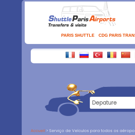
Aller
au
contenu
PARIS SHUTTLE
CDG PARIS TRA
Accueil
Serviço de Veículos para todos os aéropor