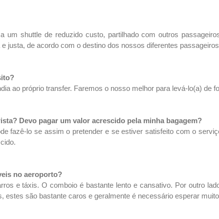
a um shuttle de reduzido custo, partilhado com outros passageiro
e justa, de acordo com o destino dos nossos diferentes passageiros
sito?
a ao próprio transfer. Faremos o nosso melhor para levá-lo(a) de fo
rista? Devo pagar um valor acrescido pela minha bagagem?
ode fazê-lo se assim o pretender e se estiver satisfeito com o servi
cido.
veis no aeroporto?
ros e táxis. O comboio é bastante lento e cansativo. Por outro lado
, estes são bastante caros e geralmente é necessário esperar muit