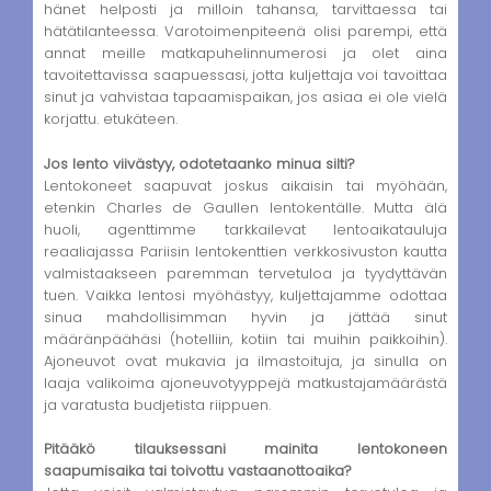
hänet helposti ja milloin tahansa, tarvittaessa tai
hätätilanteessa. Varotoimenpiteenä olisi parempi, että
annat meille matkapuhelinnumerosi ja olet aina
tavoitettavissa saapuessasi, jotta kuljettaja voi tavoittaa
sinut ja vahvistaa tapaamispaikan, jos asiaa ei ole vielä
korjattu. etukäteen.
Jos lento viivästyy, odotetaanko minua silti?
Lentokoneet saapuvat joskus aikaisin tai myöhään,
etenkin Charles de Gaullen lentokentälle. Mutta älä
huoli, agenttimme tarkkailevat lentoaikatauluja
reaaliajassa Pariisin lentokenttien verkkosivuston kautta
valmistaakseen paremman tervetuloa ja tyydyttävän
tuen. Vaikka lentosi myöhästyy, kuljettajamme odottaa
sinua mahdollisimman hyvin ja jättää sinut
määränpäähäsi (hotelliin, kotiin tai muihin paikkoihin).
Ajoneuvot ovat mukavia ja ilmastoituja, ja sinulla on
laaja valikoima ajoneuvotyyppejä matkustajamäärästä
ja varatusta budjetista riippuen.
Pitääkö tilauksessani mainita lentokoneen
saapumisaika tai toivottu vastaanottoaika?