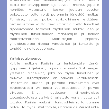
koska tämäntyyppiseen ajoneuvoon mahtuu jopa 8
henkilöä. Matkustajien kesken jaetaan savuton
pakettiauto. Jotta voisit paremmin järjestää matkasi
Pariisissa, varaa paikka sukkuloihimme etukäteen
nettisivujemme kautta. Sekä ilmastoidut että turvalliset
ajoneuvomme takaavat täydellisen mukavuuden ja
täydellisen turvallisuuden matkustajille ja heidän
matkatavaroilleen. Matkustajien järjestely
yhteisbusseissa riippuu varauksista ja kohteista ja
tehdään aina tasapuolisesti.
Yksityiset ajoneuvot
Kaikille matkalle Pariisiin tai lentokentälle, tämän
tyyppiseen kuljetuksiin, tarjoamme sinulle 2–4 hengen
yksityisen ajoneuvon, joka on täysin turvallinen ja
mukava. Kuljettajamme on paikalla varauksessasi
ilmoitettuna aikana ja päivänä. Palvelumme ovat
käytettävissäsi 24 tuntia vuorokaudessa, 7 päivää
viikossa. Sinut noudetaan viimeaikaisissa
tuotantoautoissa yksityistä kuljetusta varten. Jotta voit
tutustua Pariisin kuuluisiin turistikohteisiin, tarjoamme
palveluita myös Eiffel-tornille, Château de Versailles’lle,