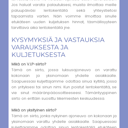
Jos haluat varata palautuksesi, muista ilmoittaa meille
paluupäiväsi lentokentällä sekä yhteystietosi
tapaamista varten. Näin voimme ilmoittaa sinulle
etukäteen uuden kuljetuksen hinnat, täsmällisyyteen
tarvittava aika lentokentällä jne.
KYSYMYKSIÄ JA VASTAUKSIA
VARAUKSESTA JA
KULJETUKSESTA
Mikä on V.I.P-siirto?
Tämä on siirto, jossa luksusajoneuvo on varattu
kokonaan ja yksinomaan yhdelle asiakkaalle.
Saapuessasi kuljettajamme odottaa sinua kyltillä, jossa
on yrityksesi tai sinun nimi. Kun poistut lentokentältä, se
vie sinut määränpääosoitteeseesi. Tämäntyyppinen
siirto on erittäin suosittu liikemiesten keskuudessa.
Mikä on yksityinen siirto?
Tämä on siirto, jonka nykyinen ajoneuvo on kokonaan ja
yksinomaan varattu yhdelle asiakkaalle. Saapuessasi
kuljettajamme odottaa sinua lentokentällä etukäteen