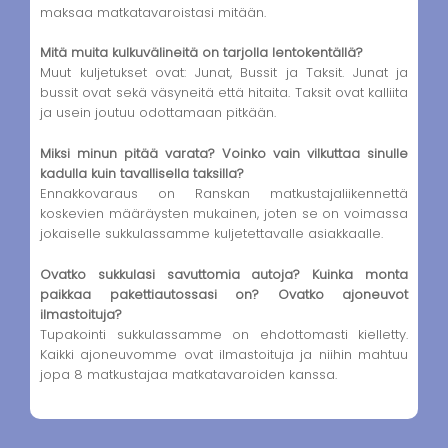
maksaa matkatavaroistasi mitään.
Mitä muita kulkuvälineitä on tarjolla lentokentällä?
Muut kuljetukset ovat: Junat, Bussit ja Taksit. Junat ja
bussit ovat sekä väsyneitä että hitaita. Taksit ovat kalliita
ja usein joutuu odottamaan pitkään.
Miksi minun pitää varata? Voinko vain vilkuttaa sinulle
kadulla kuin tavallisella taksilla?
Ennakkovaraus on Ranskan matkustajaliikennettä
koskevien määräysten mukainen, joten se on voimassa
jokaiselle sukkulassamme kuljetettavalle asiakkaalle.
Ovatko sukkulasi savuttomia autoja? Kuinka monta
paikkaa pakettiautossasi on? Ovatko ajoneuvot
ilmastoituja?
Tupakointi sukkulassamme on ehdottomasti kielletty.
Kaikki ajoneuvomme ovat ilmastoituja ja niihin mahtuu
jopa 8 matkustajaa matkatavaroiden kanssa.