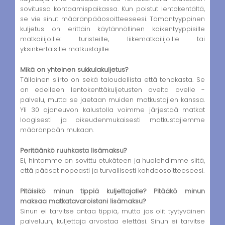
sovitussa kohtaamispaikassa. Kun poistut lentokentältä,
se vie sinut määränpääosoitteeseesi. Tämäntyyppinen
kuljetus on erittäin käytännöllinen kaikentyyppisille
matkailijoille: turisteille, liikematkailijoille tai
yksinkertaisille matkustajille.
Mikä on yhteinen sukkulakuljetus?
Tällainen siirto on sekä taloudellista että tehokasta. Se
on edelleen lentokenttäkuljetusten ovelta ovelle -
palvelu, mutta se jaetaan muiden matkustajien kanssa.
Yli 30 ajoneuvon kalustolla voimme järjestää matkat
loogisesti ja oikeudenmukaisesti matkustajiemme
määränpään mukaan.
Peritäänkö ruuhkasta lisämaksu?
Ei, hintamme on sovittu etukäteen ja huolehdimme siitä,
että pääset nopeasti ja turvallisesti kohdeosoitteeseesi.
Pitäisikö minun tippiä kuljettajalle? Pitääkö minun
maksaa matkatavaroistani lisämaksu?
Sinun ei tarvitse antaa tippiä, mutta jos olit tyytyväinen
palveluun, kuljettaja arvostaa elettäsi. Sinun ei tarvitse