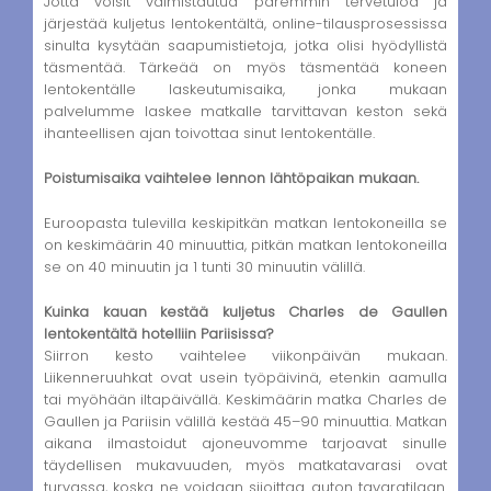
Jotta voisit valmistautua paremmin tervetuloa ja
järjestää kuljetus lentokentältä, online-tilausprosessissa
sinulta kysytään saapumistietoja, jotka olisi hyödyllistä
täsmentää. Tärkeää on myös täsmentää koneen
lentokentälle laskeutumisaika, jonka mukaan
palvelumme laskee matkalle tarvittavan keston sekä
ihanteellisen ajan toivottaa sinut lentokentälle.
Poistumisaika vaihtelee lennon lähtöpaikan mukaan.
Euroopasta tulevilla keskipitkän matkan lentokoneilla se
on keskimäärin 40 minuuttia, pitkän matkan lentokoneilla
se on 40 minuutin ja 1 tunti 30 minuutin välillä.
Kuinka kauan kestää kuljetus Charles de Gaullen
lentokentältä hotelliin Pariisissa?
Siirron kesto vaihtelee viikonpäivän mukaan.
Liikenneruuhkat ovat usein työpäivinä, etenkin aamulla
tai myöhään iltapäivällä. Keskimäärin matka Charles de
Gaullen ja Pariisin välillä kestää 45–90 minuuttia. Matkan
aikana ilmastoidut ajoneuvomme tarjoavat sinulle
täydellisen mukavuuden, myös matkatavarasi ovat
turvassa, koska ne voidaan sijoittaa auton tavaratilaan.