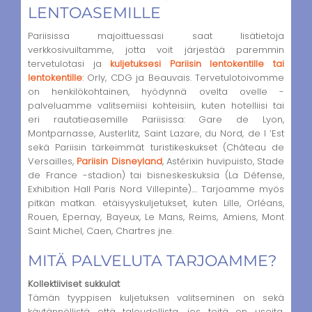
LENTOASEMILLE
Pariisissa majoittuessasi saat lisätietoja
verkkosivuiltamme, jotta voit järjestää paremmin
tervetulotasi ja
kuljetuksesi Pariisin lentokentille tai
lentokentille
: Orly, CDG ja Beauvais. Tervetulotoivomme
on henkilökohtainen, hyödynnä ovelta ovelle -
palveluamme valitsemiisi kohteisiin, kuten hotelliisi tai
eri rautatieasemille Pariisissa: Gare de Lyon,
Montparnasse, Austerlitz, Saint Lazare, du Nord, de l ‘Est
sekä Pariisin tärkeimmät turistikeskukset (Château de
Versailles,
Pariisin Disneyland
, Astérixin huvipuisto, Stade
de France -stadion) tai bisneskeskuksia (La Défense,
Exhibition Hall Paris Nord Villepinte).… Tarjoamme myös
pitkän matkan. etäisyyskuljetukset, kuten Lille, Orléans,
Rouen, Epernay, Bayeux, Le Mans, Reims, Amiens, Mont
Saint Michel, Caen, Chartres jne.
MITÄ PALVELUTA TARJOAMME?
Kollektiiviset sukkulat
Tämän tyyppisen kuljetuksen valitseminen on sekä
käytännöllistä että taloudellista, jos teitä on useita,