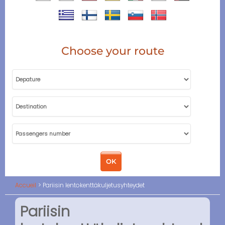
Choose your route
Accueil
Pariisin lentokenttäkuljetusyhteydet
Pariisin