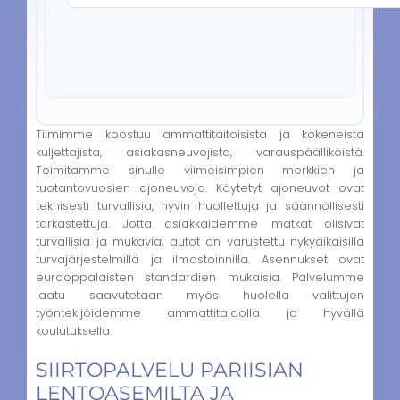
Tiimimme koostuu ammattitaitoisista ja kokeneista
kuljettajista, asiakasneuvojista, varauspäälliköistä.
Toimitamme sinulle viimeisimpien merkkien ja
tuotantovuosien ajoneuvoja. Käytetyt ajoneuvot ovat
teknisesti turvallisia, hyvin huollettuja ja säännöllisesti
tarkastettuja. Jotta asiakkaidemme matkat olisivat
turvallisia ja mukavia, autot on varustettu nykyaikaisilla
turvajärjestelmillä ja ilmastoinnilla. Asennukset ovat
eurooppalaisten standardien mukaisia. Palvelumme
laatu saavutetaan myös huolella valittujen
työntekijöidemme ammattitaidolla ja hyvällä
koulutuksella.
SIIRTOPALVELU PARIISIAN
LENTOASEMILTA JA