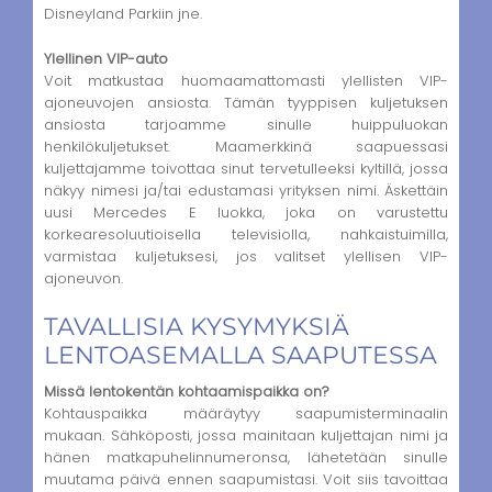
Disneyland Parkiin jne.
Ylellinen VIP-auto
Voit matkustaa huomaamattomasti ylellisten VIP-
ajoneuvojen ansiosta. Tämän tyyppisen kuljetuksen
ansiosta tarjoamme sinulle huippuluokan
henkilökuljetukset. Maamerkkinä saapuessasi
kuljettajamme toivottaa sinut tervetulleeksi kyltillä, jossa
näkyy nimesi ja/tai edustamasi yrityksen nimi. Äskettäin
uusi Mercedes E luokka, joka on varustettu
korkearesoluutioisella televisiolla, nahkaistuimilla,
varmistaa kuljetuksesi, jos valitset ylellisen VIP-
ajoneuvon.
TAVALLISIA KYSYMYKSIÄ
LENTOASEMALLA SAAPUTESSA
Missä lentokentän kohtaamispaikka on?
Kohtauspaikka määräytyy saapumisterminaalin
mukaan. Sähköposti, jossa mainitaan kuljettajan nimi ja
hänen matkapuhelinnumeronsa, lähetetään sinulle
muutama päivä ennen saapumistasi. Voit siis tavoittaa